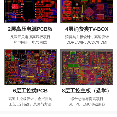
2层高压电源PCB板
4层消费类TV-BOX
反激开关电源高压板项目
消费类主板设计，高速设计
爬电间距、电气间隙
DDR3/WIFI/DCDC/HDMI
6层工控类PCB
8层工控主板（选学）
高速主控板设计，叠层阻抗
综合总结与提高项目
工艺设计&设计思路与方法
SI、PI、EMC电磁兼容