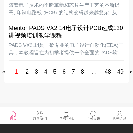
用，PCB
随着电子技术的不断革新和芯片生产工艺的不断提
高, 印制电路板 (PCB) 的结构变得越来越复杂, 从最
早的单面板到常用的双面板再到复杂的多层板, 电路
Mentor PADS VX2.14电子设计PCB速成120
板上的布线密度越来越高,同时随着DSP、ARM、
讲视频培训教学课程
FPGA、DDR等高速逻辑元件的应用, P
PADS VX2.14是一款专业的电子设计自动化(EDA)工
具，本教程旨在为初学者提供一个全面的PADS软件
使用指南，同时也希望为有经验的设计师提供一些
有用的技巧和经验分享。我们相信通过学习和实践
«
1
2
3
4
5
6
7
8
...
48
49
»
本教程所介绍的内容，你将会对PADS软件
©2025 湖南凡亿智邦电子科技有限公司 版权所有
首页
咨询我们
学校环境
学员反馈
机构介绍