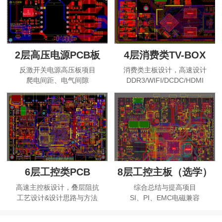
2层高压电源PCB板
4层消费类TV-BOX
反激开关电源高压板项目
消费类主板设计，高速设计
爬电间距、电气间隙
DDR3/WIFI/DCDC/HDMI
6层工控类PCB
8层工控主板（选学）
高速主控板设计，叠层阻抗
综合总结与提高项目
工艺设计&设计思路与方法
SI、PI、EMC电磁兼容