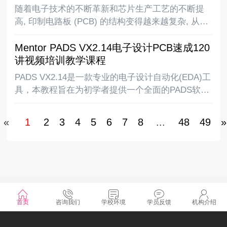
用，PCB
随着电子技术的不断革新和芯片生产工艺的不断提
高, 印制电路板 (PCB) 的结构变得越来越复杂, 从最
早的单面板到常用的双面板再到复杂的多层板, 电路
Mentor PADS VX2.14电子设计PCB速成120
板上的布线密度越来越高,同时随着DSP、ARM、
讲视频培训教学课程
FPGA、DDR等高速逻辑元件的应用, P
PADS VX2.14是一款专业的电子设计自动化(EDA)工
具，本教程旨在为初学者提供一个全面的PADS软件
使用指南，同时也希望为有经验的设计师提供一些
有用的技巧和经验分享。我们相信通过学习和实践
«
1
2
3
4
5
6
7
8
...
48
49
»
本教程所介绍的内容，你将会对PADS软件
©2025 湖南凡亿智邦电子科技有限公司 版权所有
首页
咨询我们
学校环境
学员反馈
机构介绍