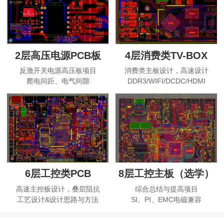
2层高压电源PCB板
4层消费类TV-BOX
反激开关电源高压板项目
消费类主板设计，高速设计
爬电间距、电气间隙
DDR3/WIFI/DCDC/HDMI
6层工控类PCB
8层工控主板（选学）
高速主控板设计，叠层阻抗
综合总结与提高项目
工艺设计&设计思路与方法
SI、PI、EMC电磁兼容