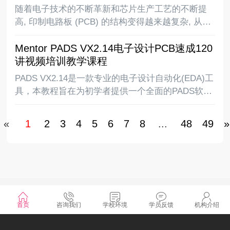
用，PCB
随着电子技术的不断革新和芯片生产工艺的不断提
高, 印制电路板 (PCB) 的结构变得越来越复杂, 从最
早的单面板到常用的双面板再到复杂的多层板, 电路
Mentor PADS VX2.14电子设计PCB速成120
板上的布线密度越来越高,同时随着DSP、ARM、
讲视频培训教学课程
FPGA、DDR等高速逻辑元件的应用, P
PADS VX2.14是一款专业的电子设计自动化(EDA)工
具，本教程旨在为初学者提供一个全面的PADS软件
使用指南，同时也希望为有经验的设计师提供一些
有用的技巧和经验分享。我们相信通过学习和实践
«
1
2
3
4
5
6
7
8
...
48
49
»
本教程所介绍的内容，你将会对PADS软件
©2025 湖南凡亿智邦电子科技有限公司 版权所有
首页
咨询我们
学校环境
学员反馈
机构介绍