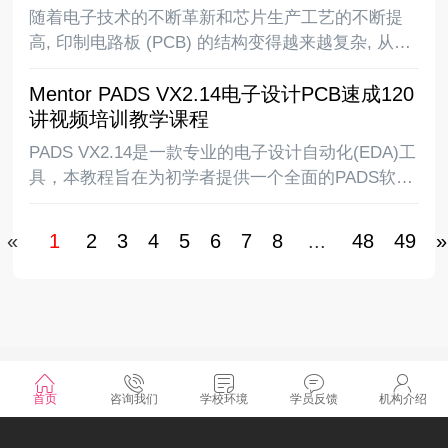
用，PCB
随着电子技术的不断革新和芯片生产工艺的不断提
高, 印制电路板 (PCB) 的结构变得越来越复杂, 从最
早的单面板到常用的双面板再到复杂的多层板, 电路
Mentor PADS VX2.14电子设计PCB速成120
板上的布线密度越来越高,同时随着DSP、ARM、
讲视频培训教学课程
FPGA、DDR等高速逻辑元件的应用, P
PADS VX2.14是一款专业的电子设计自动化(EDA)工
具，本教程旨在为初学者提供一个全面的PADS软件
使用指南，同时也希望为有经验的设计师提供一些
有用的技巧和经验分享。我们相信通过学习和实践
«
1
2
3
4
5
6
7
8
...
48
49
»
本教程所介绍的内容，你将会对PADS软件
©2025 湖南凡亿智邦电子科技有限公司 版权所有
首页
咨询我们
学校环境
学员反馈
机构介绍