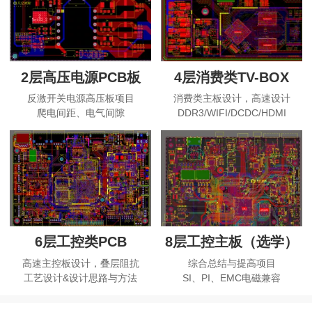
2层高压电源PCB板
4层消费类TV-BOX
反激开关电源高压板项目
消费类主板设计，高速设计
爬电间距、电气间隙
DDR3/WIFI/DCDC/HDMI
6层工控类PCB
8层工控主板（选学）
高速主控板设计，叠层阻抗
综合总结与提高项目
工艺设计&设计思路与方法
SI、PI、EMC电磁兼容